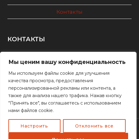
Контакты
КОНТАКТЫ
+7(727) 290-83-61
Мы ценим вашу конфиденциальность
+7(727) 234-19-23
+7(701) 220-89-16
Мы используем файлы cookie для улучшения
качества просмотра, предоставления
персонализированной рекламы или контента, а
Алматы, ул. Станиславского 77
также для анализа нашего трафика. Нажав кнопку
2908361@mail.ru
"Принять все", вы соглашаетесь с использованием
нами файлов cookie.
Настроить
Отклонить все