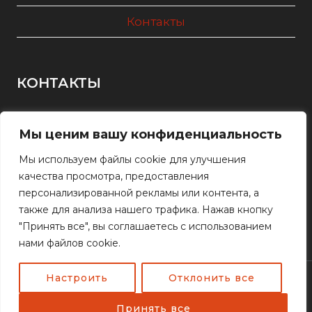
Контакты
КОНТАКТЫ
+7(727) 290-83-61
Мы ценим вашу конфиденциальность
+7(727) 234-19-23
+7(701) 220-89-16
Мы используем файлы cookie для улучшения
качества просмотра, предоставления
персонализированной рекламы или контента, а
Алматы, ул. Станиславского 77
также для анализа нашего трафика. Нажав кнопку
2908361@mail.ru
"Принять все", вы соглашаетесь с использованием
нами файлов cookie.
Настроить
Отклонить все
© 2026 Arystan Company
Принять все