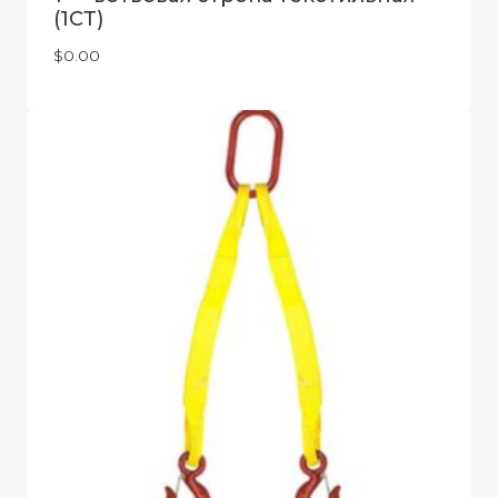
(1СТ)
$
0.00