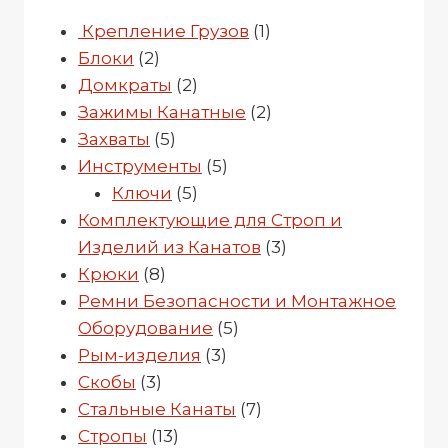
1
Крепление Грузов
1
2
товар
Блоки
2
товара
2
Домкраты
2
товара
2
Зажимы Канатные
2
5
товара
Захваты
5
товаров
5
Инструменты
5
5
товаров
Ключи
5
товаров
Комплектующие для Строп и
3
Изделий из Канатов
3
8
товара
Крюки
8
товаров
Ремни Безопасности и Монтажное
5
Оборудование
5
3
товаров
Рым-изделия
3
3
товара
Скобы
3
товара
7
Стальные Канаты
7
13
товаров
Стропы
13