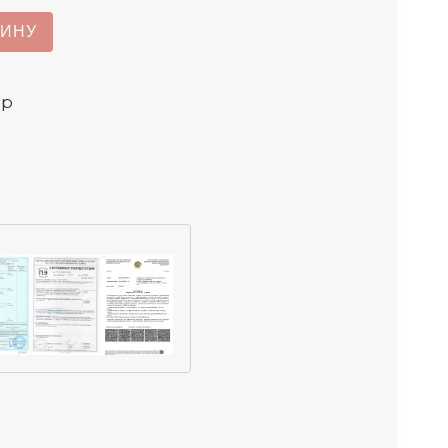
ЗИНУ
ар