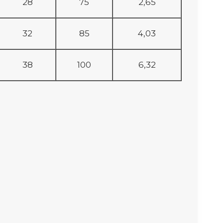
28
75
2,65
32
85
4,03
38
100
6,32