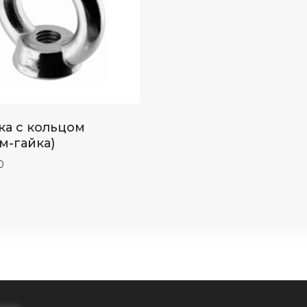
ка с кольцом
м-гайка)
0