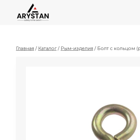
Перейти
к
содержимому
Главная
/
Каталог
/
Рым-изделия
/
Болт с кольцом (