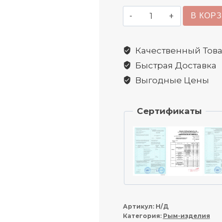
Количество
В КОР
товара
Болт
Качественный Тов
с
Быстрая Доставка
кольцом
(рым-
Выгодные Цены
болт)
Сертификаты
Артикул:
Н/Д
Категория:
Рым-изделия