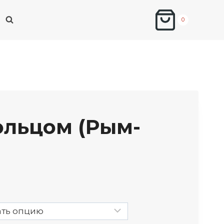
0
ольцом (рым-