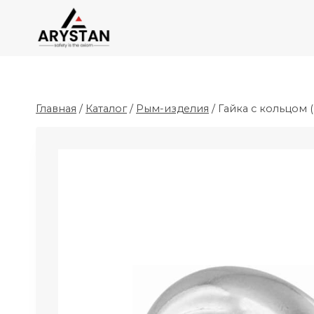
Перейти
к
содержимому
Главная
/
Каталог
/
Рым-изделия
/
Гайка с кольцом 