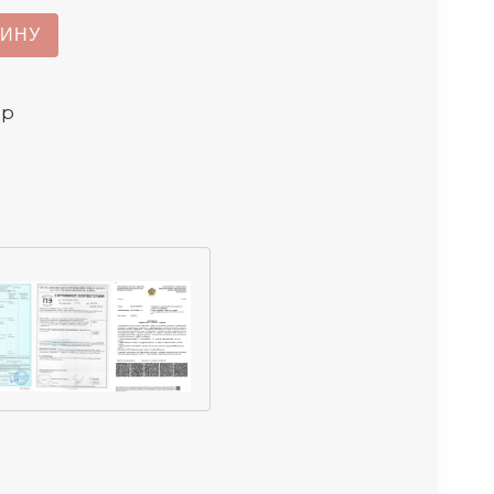
ЗИНУ
ар