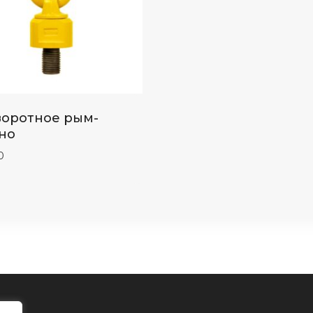
оротное рым-
но
0