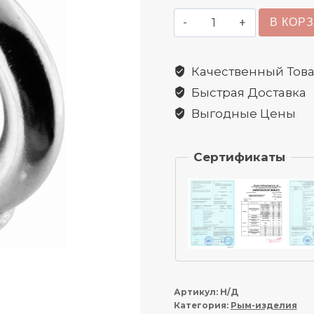
Количество
В КОР
товара
Гайка
Качественный Тов
с
Быстрая Доставка
кольцом
(рым-
Выгодные Цены
гайка)
Сертификаты
Артикул:
Н/Д
Категория:
Рым-изделия