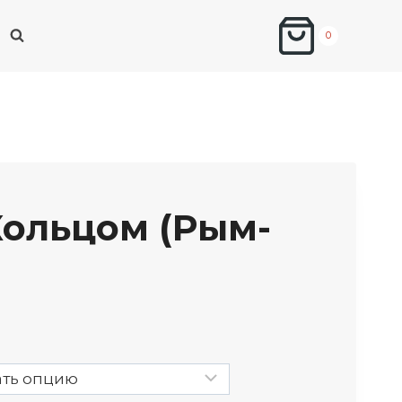
0
Кольцом (рым-