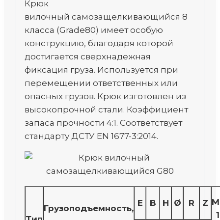
Крюк
вилочный самозащелкивающийся 8
класса (Grade80) имеет особую
конструкцию, благодаря которой
достигается сверхнадежная
фиксация груза. Используется при
перемещении ответственных или
опасных грузов. Крюк изготовлен из
высокопрочной стали. Коэффициент
запаса прочности 4:1. Соответствует
стандарту ДСТУ EN 1677-3:2014.
М
E
B
H
Ø
R
Z
Грузоподъемность,
Тип