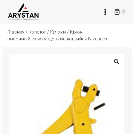
Перейти
к
0
содержимому
Главная
/
Каталог
/
Крюки
/
Крюк
вилочный самозащелкивающийся 8 класса