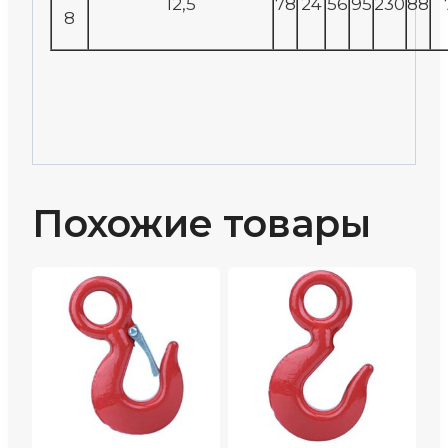
12,5
78
24
56
95
230
88
8
Похожие товары