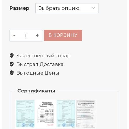
Размер
Количество
В КОРЗИНУ
товара
Крюк
Качественный Товар
вилочный самозащелкивающийся
Быстрая Доставка
8
класса
Выгодные Цены
Сертификаты