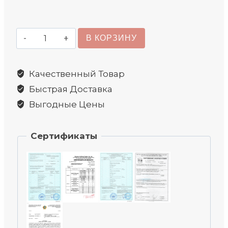
Количество
В КОРЗИНУ
товара
Крюк
Качественный Товар
самозащелкивающийся
Быстрая Доставка
8
класса
Выгодные Цены
Сертификаты