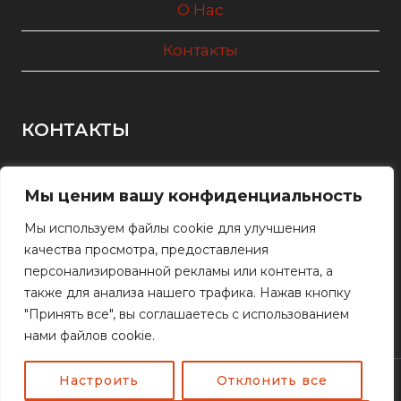
МЕН
О Нас
Контакты
КОНТАКТЫ
+7(727) 290-83-61
Мы ценим вашу конфиденциальность
+7(727) 234-19-23
+7(701) 220-89-16
Мы используем файлы cookie для улучшения
качества просмотра, предоставления
персонализированной рекламы или контента, а
Алматы, ул. Станиславского 77
также для анализа нашего трафика. Нажав кнопку
2908361@mail.ru
"Принять все", вы соглашаетесь с использованием
нами файлов cookie.
Настроить
Отклонить все