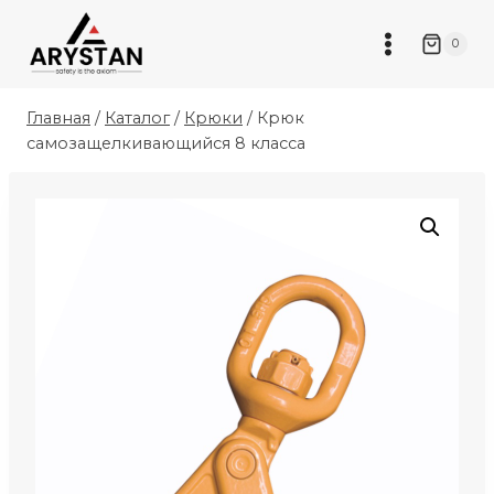
Перейти
к
0
содержимому
Главная
/
Каталог
/
Крюки
/
Крюк
самозащелкивающийся 8 класса