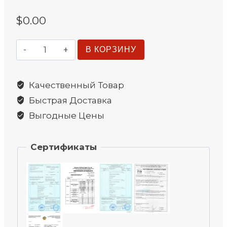
$
0.00
Количество
В КОРЗИНУ
товара
Строп
Качественный Товар
страховочный
Быстрая Доставка
с
амортизатором
Выгодные Цены
Сертификаты