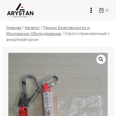
Перейти
к
0
содержимому
Главная
/
Каталог
/
Ремни Безопасности и
Монтажное Оборудование
/
Строп страховочный с
амортизатором