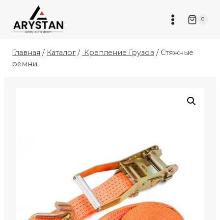
Перейти
к
0
содержимому
Главная
/
Каталог
/
Крепление Грузов
/
Стяжные
ремни